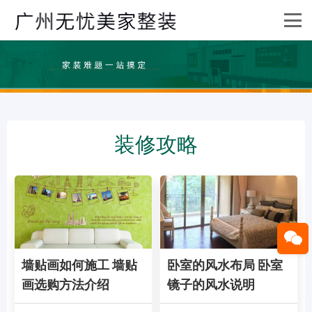
装修攻略
墙贴画如何施工 墙贴
卧室的风水布局 卧室
画选购方法介绍
镜子的风水说明