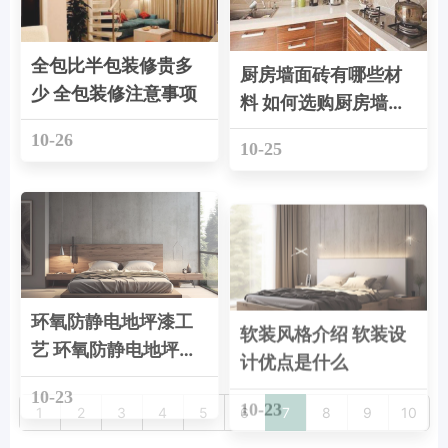
全包比半包装修贵多
厨房墙面砖有哪些材
少 全包装修注意事项
料 如何选购厨房墙面
砖
10-26
10-25
环氧防静电地坪漆工
软装风格介绍 软装设
艺 环氧防静电地坪漆
计优点是什么
如何
10-23
10-23
1
2
3
4
5
6
7
8
9
10