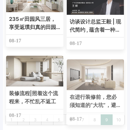
235㎡田园风三居，
访谈设计总监王毅 | 现
享受返璞归真的田园
代简约 , 蕴含着一种极
自然生活！美出了新
致复古轻奢风~
08-17
08-17
高度
装修流程|照着这个流
在进行装修前，您必
程来，不忙乱不返工
须知道的“大坑”，避
免因装修细节而带来
08-17
08-17
的痛点！
1
2
3
4
5
6
7
8
9
10