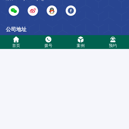
公司地址
.
首页
拨号
案例
预约
地址：广东省广州市海珠区新港西路235号无忧美家·一站式家装体
验中心
Copyright 2010-2023
广州无忧美家装饰有限公司
版权所有
粤ICP备
2022048968号
定胜科技/阿里云服务支持