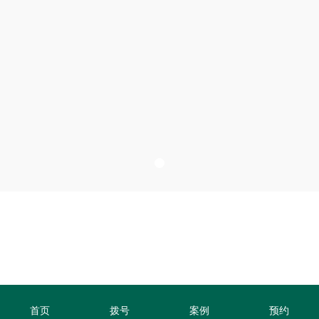
无忧套餐 70㎡
详细
首页
拨号
案例
预约